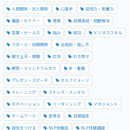
人間関係・対人関係
心理学
説得力・影響力
講座・セミナー
資格
目標達成・問題解決
営業・セールス
悩み
成功
ビジネススキル
ラポール・信頼関係
会話術・話し方
聞き上手・傾聴
交渉
引き寄せ
瞑想・マインドフルネス
本・書籍
プレゼン・スピーチ
セルフイメージ
トレーニング
ストレス・メンタル
モチベーション
リーダーシップ
マネジメント
チームワーク
思考法
目標設定
自信をつける
NLP体験談
NLP体験講座