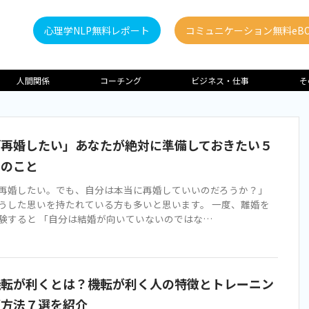
心理学NLP無料レポート
コミュニケーション無料eBO
人間関係
コーチング
ビジネス・仕事
そ
「再婚したい」あなたが絶対に準備しておきたい５
つのこと
再婚したい。でも、自分は本当に再婚していいのだろうか？」
うした思いを持たれている方も多いと思います。 一度、離婚を
験すると 「自分は結婚が向いていないのではな…
機転が利くとは？機転が利く人の特徴とトレーニン
グ方法７選を紹介