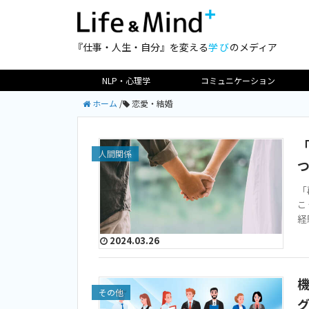
『仕事・人生・自分』を変える
学び
のメディア
NLP・心理学
コミュニケーション
ホーム
/
恋愛・結婚
人間関係
「
こ
経
2024.03.26
その他