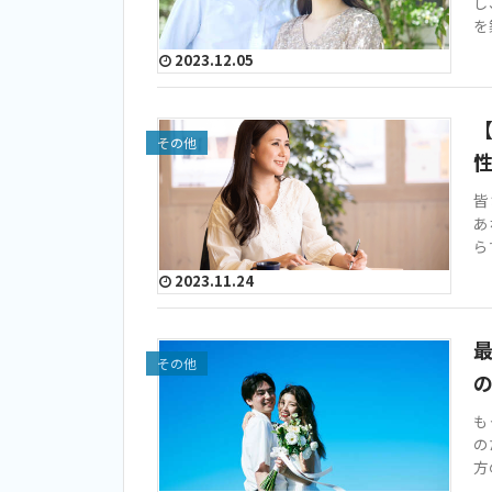
し
を
2023.12.05
その他
皆
あ
ら
2023.11.24
最
その他
も
の
方