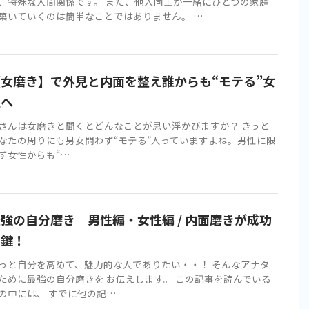
、特殊な人間関係です。 また、他人同士が一緒にひとつの家庭
築いていくのは簡単なことではありません。 …
【女磨き】で外見と内面を整え誰からも“モテる”女
性へ
さんは女磨きと聞くとどんなことが思い浮かびますか？ きっと
なたの周りにも男女問わず“モテる”人っていますよね。男性に限
ず女性からも“…
強の自分磨き 男性編・女性編 / 内面磨きが成功
の鍵！
っと自分を高めて、魅力的な人でありたい・・！ そんなアナタ
ために最強の自分磨きを お伝えします。 この記事を読んでいる
の中には、 すでに他の記…