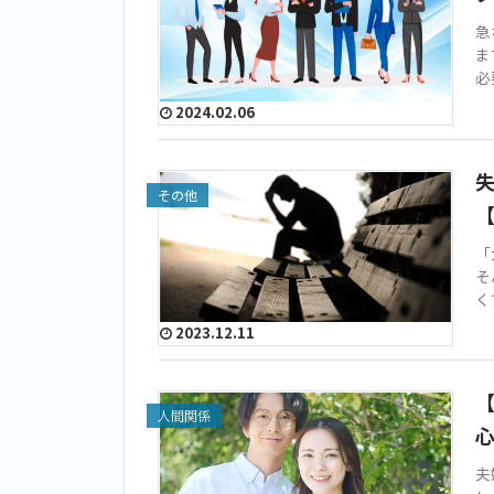
急
ま
必
2024.02.06
その他
「
そ
く
2023.12.11
人間関係
夫