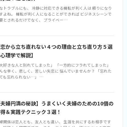
なトラブルにも、 冷静に対応できる機転が利く人は 頼りになり
すよね。 機転が利く人になることができれば ビジネスシーンで
要とされるだけでなく、 プライベー…
失恋から立ち直れない４つの理由と立ち直り方５選
【心理学で解説】
大好きな人と別れてしまった」 「一方的にフラれてしまった」
んな辛く、悲しく、苦しい失恋に 悩んでいませんか？ 「忘れた
ても忘れられない…」 …
【夫婦円満の秘訣】うまくいく夫婦のための10個の
心得＆実践テクニック３選！
婦関係は恋人とも、友人とも違い、 生涯を共にするお相手です