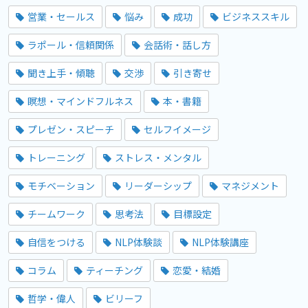
営業・セールス
悩み
成功
ビジネススキル
ラポール・信頼関係
会話術・話し方
聞き上手・傾聴
交渉
引き寄せ
瞑想・マインドフルネス
本・書籍
プレゼン・スピーチ
セルフイメージ
トレーニング
ストレス・メンタル
モチベーション
リーダーシップ
マネジメント
チームワーク
思考法
目標設定
自信をつける
NLP体験談
NLP体験講座
コラム
ティーチング
恋愛・結婚
哲学・偉人
ビリーフ