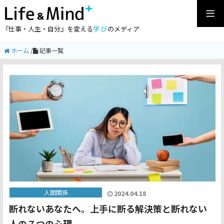
『仕事・人生・自分』を変える
学び
のメディア
ホーム
/
記事一覧
人間関係
2024.04.18
断れないあなたへ。上手に断る解決策と断れない
人の７つの心理